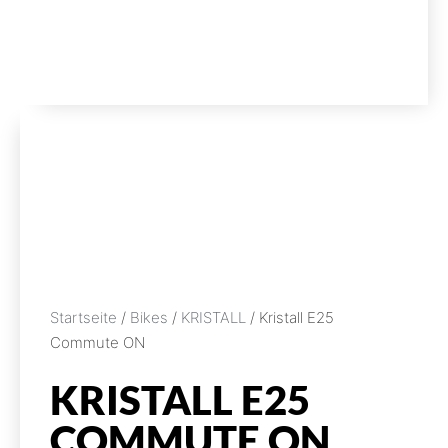
Startseite
/
Bikes
/
KRISTALL
/ Kristall E25
Commute ON
KRISTALL E25
COMMUTE ON