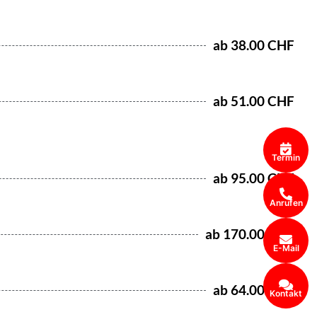
ab 38.00 CHF
ab 51.00 CHF
Termin
ab 95.00 CHF
Anrufen
ab 170.00 CHF
E-Mail
ab 64.00 CHF
Kontakt