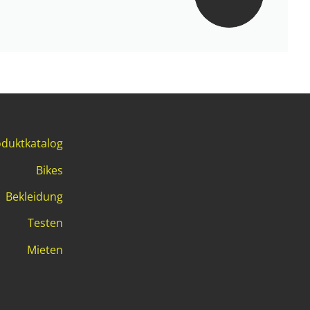
duktkatalog
Bikes
Bekleidung
Testen
Mieten