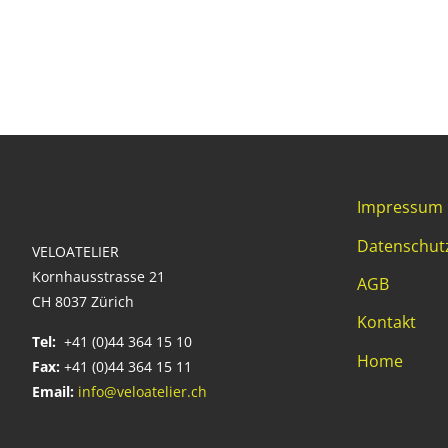
Impressum
Datenschut
VELOATELIER
Kornhausstrasse 21
AGB
CH 8037 Zürich
Kontakt
Tel:
+41 (0)44 364 15 10
Home
Fax:
+41 (0)44 364 15 11
Email:
info@veloatelier.ch