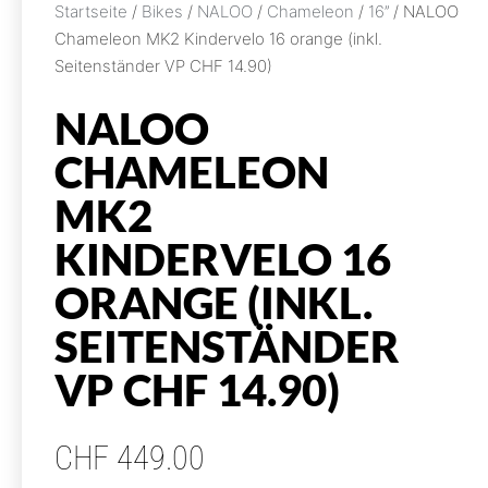
Startseite
/
Bikes
/
NALOO
/
Chameleon
/
16’’
/ NALOO
Chameleon MK2 Kindervelo 16 orange (inkl.
Seitenständer VP CHF 14.90)
NALOO
CHAMELEON
MK2
KINDERVELO 16
ORANGE (INKL.
SEITENSTÄNDER
VP CHF 14.90)
CHF
449.00