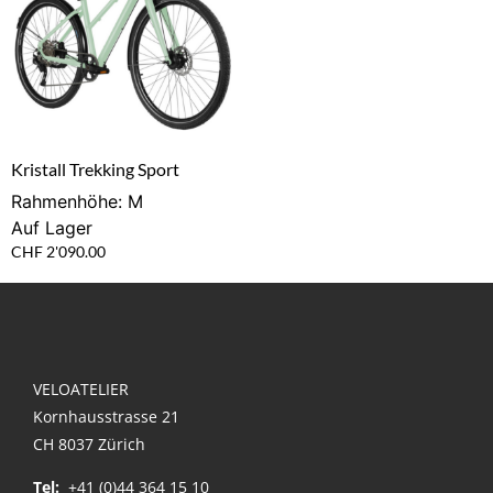
Kristall Trekking Sport
Rahmenhöhe: M
Auf Lager
CHF
2'090.00
VELOATELIER
Kornhausstrasse 21
CH 8037 Zürich
Tel:
+41 (0)44 364 15 10