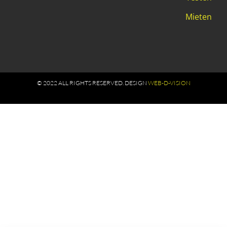
Mieten
© 2022 ALL RIGHTS RESERVED​. DESIGN
WEB-D-VISION