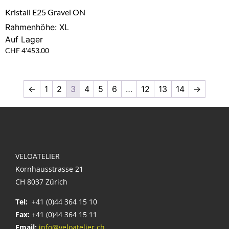
Kristall E25 Gravel ON
Rahmenhöhe: XL
Auf Lager
CHF
4'453.00
←
1
2
3
4
5
6
…
12
13
14
→
VELOATELIER
Kornhausstrasse 21
CH 8037 Zürich
Tel:
+41 (0)44 364 15 10
Fax:
+41 (0)44 364 15 11
Email:
info@veloatelier.ch