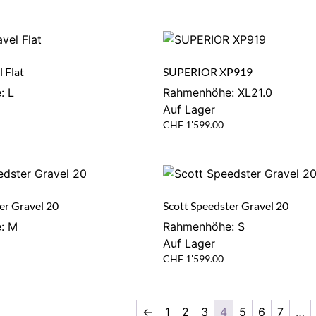
l Flat
SUPERIOR XP919
: L
Rahmenhöhe: XL21.0
Auf Lager
CHF
1'599.00
er Gravel 20
Scott Speedster Gravel 20
: M
Rahmenhöhe: S
Auf Lager
CHF
1'599.00
←
1
2
3
4
5
6
7
…