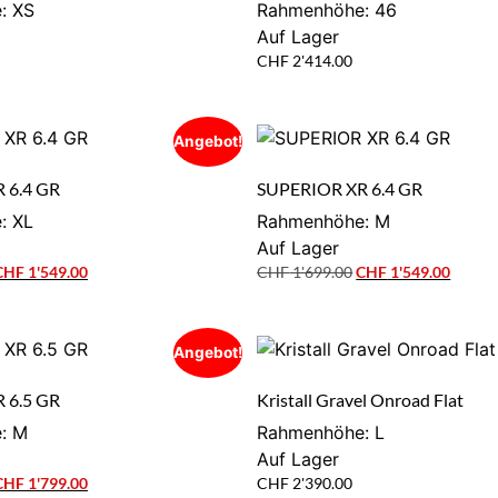
: XS
Rahmenhöhe: 46
Auf Lager
CHF
2'414.00
Angebot!
 6.4 GR
SUPERIOR XR 6.4 GR
: XL
Rahmenhöhe: M
Auf Lager
CHF
1'549.00
CHF
1'699.00
CHF
1'549.00
Angebot!
 6.5 GR
Kristall Gravel Onroad Flat
: M
Rahmenhöhe: L
Auf Lager
CHF
1'799.00
CHF
2'390.00