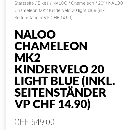
Startseite
/
Bikes
/
NALOO
/
Chameleon
/
20’’
/ NALOO
Chameleon MK2 Kindervelo 20 light blue (inkl.
Seitenständer VP CHF 14.90)
NALOO
CHAMELEON
MK2
KINDERVELO 20
LIGHT BLUE (INKL.
SEITENSTÄNDER
VP CHF 14.90)
CHF
549.00