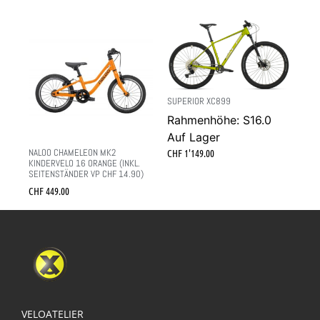
SUPERIOR XC899
Rahmenhöhe: S16.0
Auf Lager
NALOO CHAMELEON MK2
CHF
1'149.00
KINDERVELO 16 ORANGE (INKL.
SEITENSTÄNDER VP CHF 14.90)
CHF
449.00
VELOATELIER