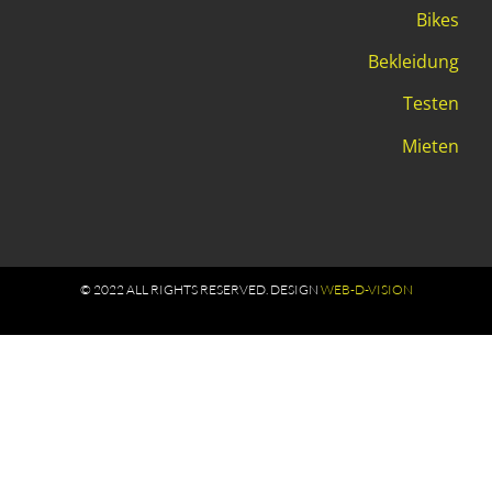
Bikes
Bekleidung
Testen
Mieten
© 2022 ALL RIGHTS RESERVED​. DESIGN
WEB-D-VISION