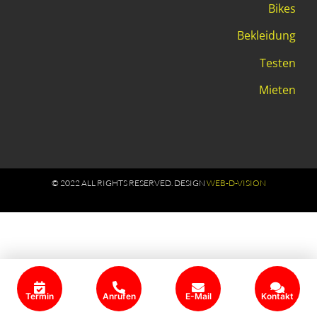
Bikes
Bekleidung
Testen
Mieten
© 2022 ALL RIGHTS RESERVED​. DESIGN
WEB-D-VISION
Termin
Anrufen
E-Mail
Kontakt