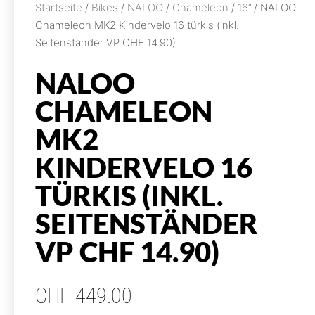
Startseite
/
Bikes
/
NALOO
/
Chameleon
/
16’’
/ NALOO
Chameleon MK2 Kindervelo 16 türkis (inkl.
Seitenständer VP CHF 14.90)
NALOO
CHAMELEON
MK2
KINDERVELO 16
TÜRKIS (INKL.
SEITENSTÄNDER
VP CHF 14.90)
CHF
449.00