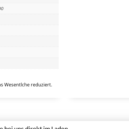
00
das Wesentlche reduziert.
 bei uns direkt im Laden.