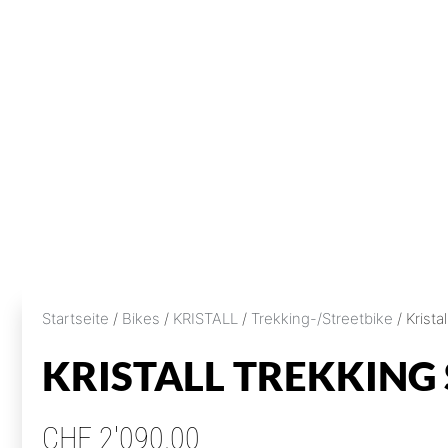
Startseite
/
Bikes
/
KRISTALL
/
Trekking-/Streetbike
/ Krista
KRISTALL TREKKING
CHF
2'090.00