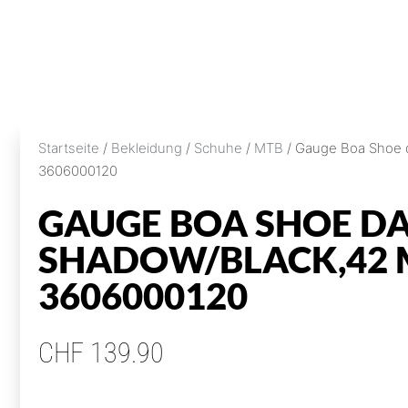
Startseite
/
Bekleidung
/
Schuhe
/
MTB
/ Gauge Boa Shoe 
3606000120
GAUGE BOA SHOE D
SHADOW/BLACK,42 
3606000120
CHF
139.90