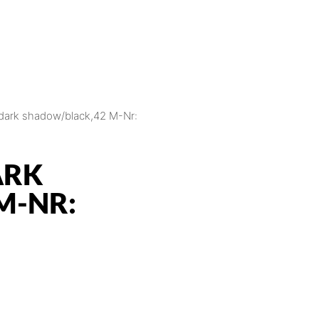
dark shadow/black,42 M-Nr:
ARK
M-NR: