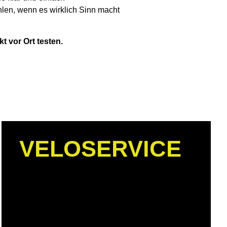
len, wenn es wirklich Sinn macht
t vor Ort testen.
VELOSERVICE
Durch regelmässige Wartung des
Fahrrades sicher unterwegs!
Unser erfahrenes Werkstattteam stellt
Bremsen und Schaltungen ein, prüft Lager,
Räder und Bereifungen, stimmt
Fahrwerkskomponenten ab, unterzieht das