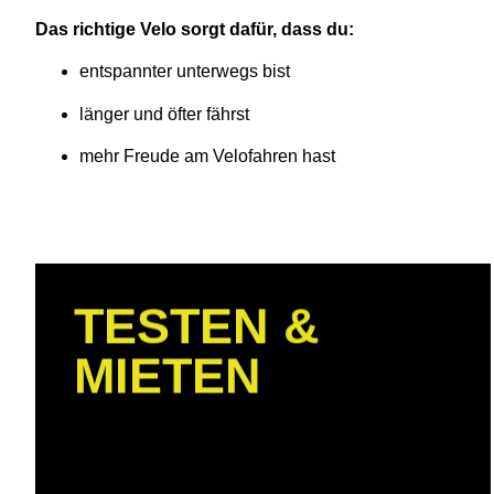
Das richtige Velo sorgt dafür, dass du:
entspannter unterwegs bist
länger und öfter fährst
mehr Freude am Velofahren hast
TESTEN &
MIETEN
Ein paar Tage bei Freunden ohne Bike und
doch Lust zum Fahrradfahren? Noch
unschlüssig, welche Neuanschaffung zu
Dir passt? Planst du eine Reise und