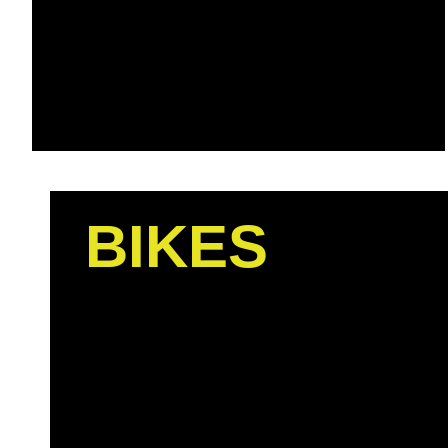
möchtest dein Bike sicher transportieren?
Wir haben die passenden Lösungen.
BIKES
Markenvertretung
KOBA, KRISTALL, NALO