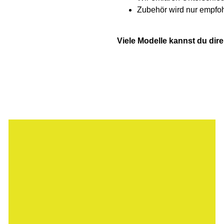
Zubehör wird nur empfoh
Viele Modelle kannst du direk
Hier dreht sich alles um’s Rad…UNSERE
WERKSTATT!
Für uns mitunter der wichtigste Teil von
VELOATELIER. Bei uns ist dein Bike in
den richtigen Händen, wir kümmern uns
um die verschiedensten Belange.