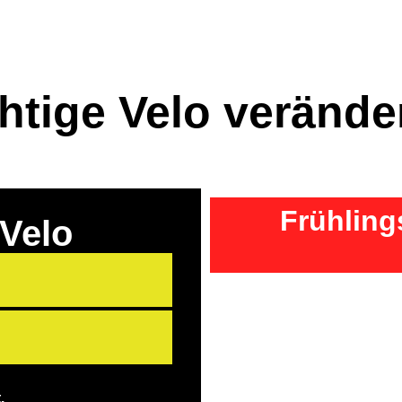
htige Velo veränder
Frühling
 Velo
.