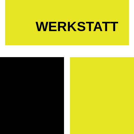
Durch regelmässige Weiterbildungen ist
unser Team stets auf dem neuesten
WERKSTATT
technischen Stand.
 von
Bei uns f
O, SCOTT,
Bekleid