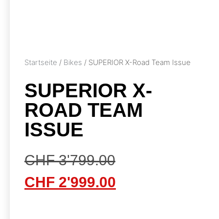
Startseite
/
Bikes
/ SUPERIOR X-Road Team Issue
SUPERIOR X-
ROAD TEAM
ISSUE
CHF
3'799.00
CHF
2'999.00