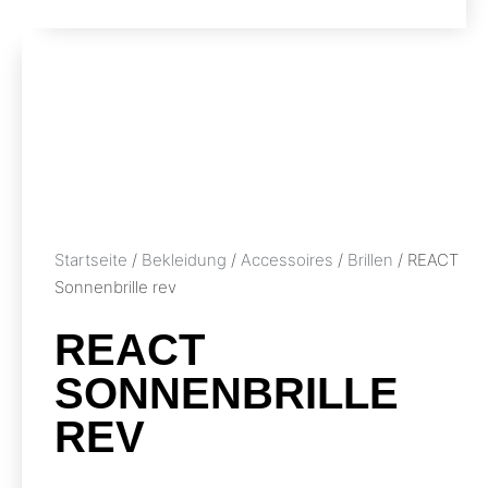
Startseite
/
Bekleidung
/
Accessoires
/
Brillen
/ REACT
Sonnenbrille rev
REACT
SONNENBRILLE
REV