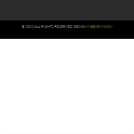
© 2022 ALL RIGHTS RESERVED​. DESIGN
WEB-D-VISION