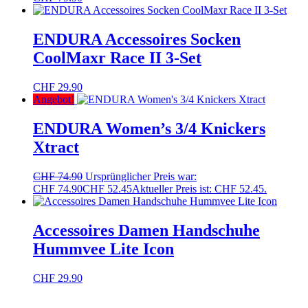
ENDURA Accessoires Socken
CoolMaxr Race II 3-Set
CHF
29.90
Angebot!
ENDURA Women’s 3/4 Knickers
Xtract
CHF
74.90
Ursprünglicher Preis war:
CHF 74.90
CHF
52.45
Aktueller Preis ist: CHF 52.45.
Accessoires Damen Handschuhe
Hummvee Lite Icon
CHF
29.90