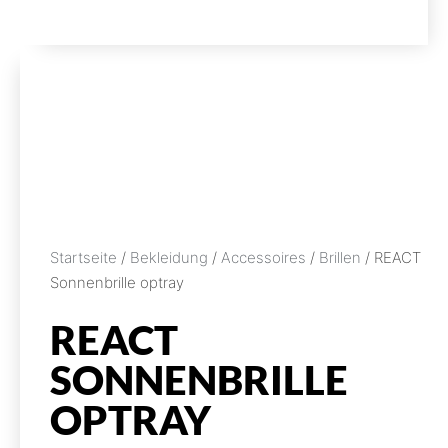
Startseite
/
Bekleidung
/
Accessoires
/
Brillen
/ REACT
Sonnenbrille optray
REACT
SONNENBRILLE
OPTRAY