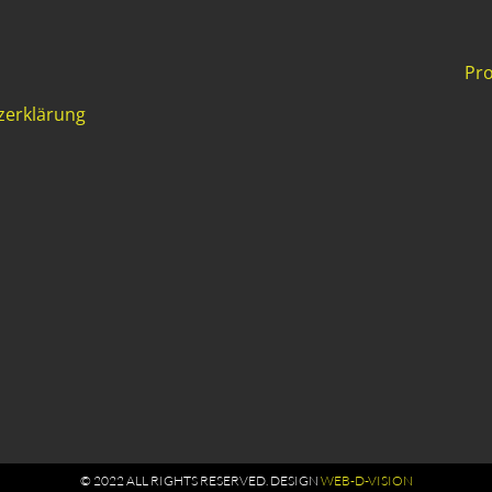
Pro
zerklärung
© 2022 ALL RIGHTS RESERVED​. DESIGN
WEB-D-VISION