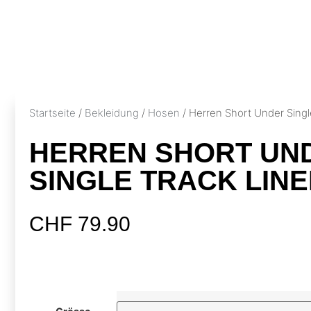
Startseite
/
Bekleidung
/
Hosen
/ Herren Short Under Single
HERREN SHORT UN
SINGLE TRACK LINE
CHF
79.90