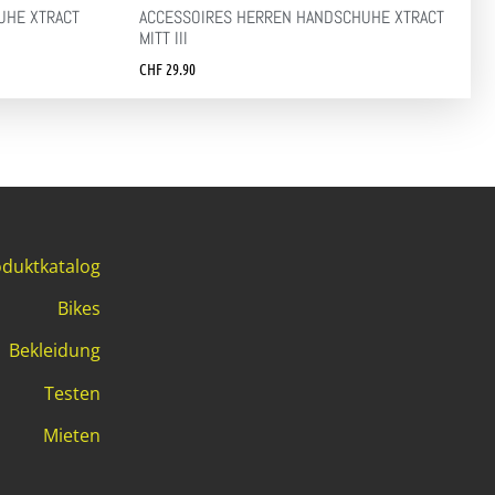
UHE XTRACT
ACCESSOIRES HERREN HANDSCHUHE XTRACT
MITT III
CHF
29.90
duktkatalog
Bikes
Bekleidung
Testen
Mieten