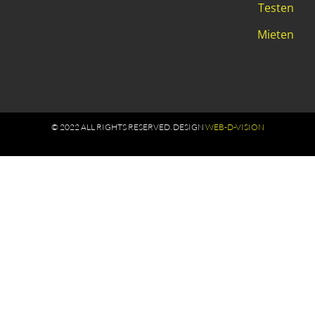
Testen
Mieten
© 2022 ALL RIGHTS RESERVED​. DESIGN
WEB-D-VISION