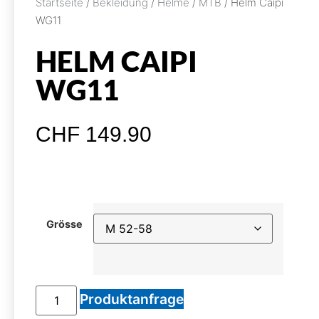
Startseite
/
Bekleidung
/
Helme
/
MTB
/ Helm Caipi
WG11
HELM CAIPI
WG11
CHF
149.90
Grösse
Produktanfrage