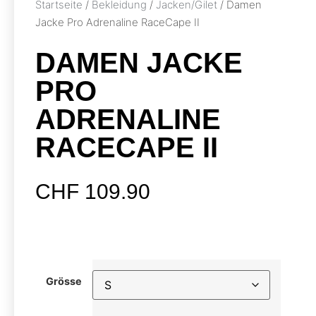
Startseite
/
Bekleidung
/
Jacken/Gilet
/ Damen
Jacke Pro Adrenaline RaceCape II
DAMEN JACKE
PRO
ADRENALINE
RACECAPE II
CHF
109.90
Grösse