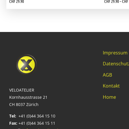
CHF
29.90
CHF
29.90
–
CHF
Impressum
Datenschut
AGB
Kontakt
VELOATELIER
Home
Kornhausstrasse 21
CH 8037 Zürich
Tel:
+41 (0)44 364 15 10
Fax:
+41 (0)44 364 15 11