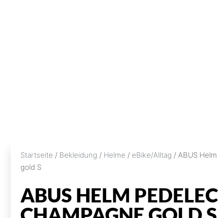
Startseite
/
Bekleidung
/
Helme
/
eBike/Alltag
/ ABUS Helm
gold S
ABUS HELM PEDELEC 
CHAMPAGNE GOLD S