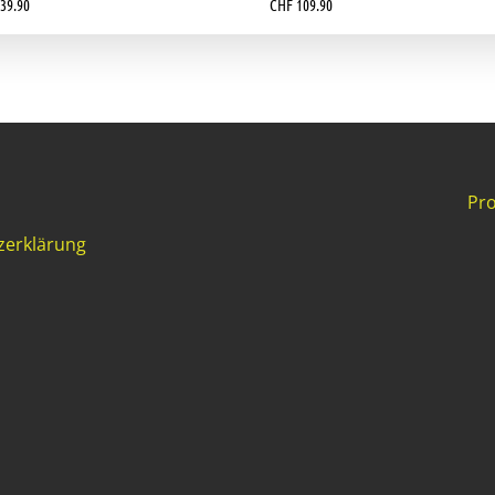
39.90
CHF
109.90
Pro
zerklärung