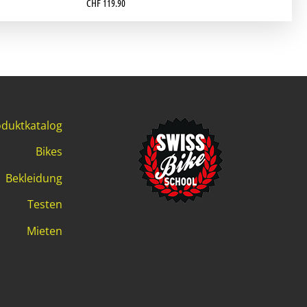
CHF
119.90
duktkatalog
Bikes
Bekleidung
Testen
Mieten